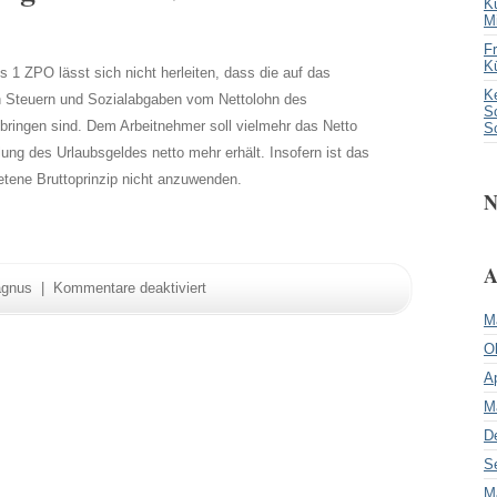
K
M
F
K
 1 ZPO lässt sich nicht herleiten, dass die auf das
Ke
en Steuern und Sozialabgaben vom Nettolohn des
Sc
bringen sind. Dem Arbeitnehmer soll vielmehr das Netto
S
ung des Urlaubsgeldes netto mehr erhält. Insofern ist das
etene Bruttoprinzip nicht anzuwenden.
N
A
für
magnus |
Kommentare deaktiviert
Urteil
des
M
Arbeitsgerichts
O
Aachen:
Pfändung
Ap
von
Arbeitseinkommen
M
–
D
Urlaubsgeld
–
S
Abzug
von
M