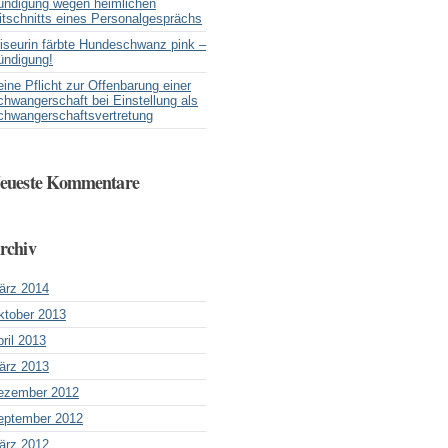
ündigung wegen heimlichen
itschnitts eines Personalgesprächs
riseurin färbte Hundeschwanz pink –
ündigung!
ine Pflicht zur Offenbarung einer
hwangerschaft bei Einstellung als
chwangerschaftsvertretung
eueste Kommentare
rchiv
ärz 2014
ktober 2013
ril 2013
ärz 2013
ezember 2012
eptember 2012
ärz 2012