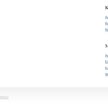
K
Ar
R
R
M
A
E
K
W
 (RSS)