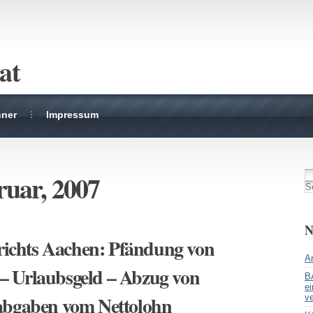
at
hner
Impressum
ruar, 2007
N
erichts Aachen: Pfändung von
Ar
– Urlaubsgeld – Abzug von
B
ei
abgaben vom Nettolohn
ve