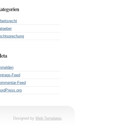
ategorien
beitsrecht
atgeber
echtsprechung
eta
nmelden
intrags-Feed
ommentar-Feed
ordPress.org
Designed by
Web-Templates