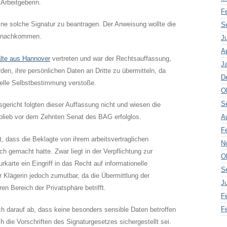
 Arbeitgeberin.
F
eine solche Signatur zu beantragen. Der Anweisung wollte die
S
ht nachkommen.
J
Ap
lte aus Hannover
vertreten und war der Rechtsauffassung,
J
rden, ihre persönlichen Daten an Dritte zu übermitteln, da
D
nelle Selbstbestimmung verstoße.
O
S
sgericht folgten dieser Auffassung nicht und wiesen die
 blieb vor dem Zehnten Senat des BAG erfolglos.
A
F
t, dass die Beklagte von ihrem arbeitsvertraglichen
N
gemacht hatte. Zwar liegt in der Verpflichtung zur
O
rkarte ein Eingriff in das Recht auf informationelle
S
r Klägerin jedoch zumutbar, da die Übermittlung der
J
n Bereich der Privatsphäre betrifft.
F
F
ch darauf ab, dass keine besonders sensible Daten betroffen
 die Vorschriften des Signaturgesetzes sichergestellt sei.