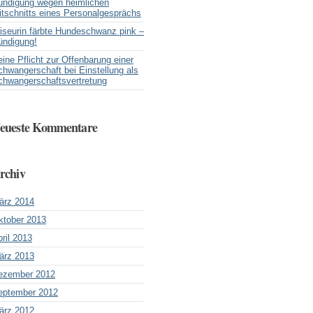
ündigung wegen heimlichen
itschnitts eines Personalgesprächs
riseurin färbte Hundeschwanz pink –
ündigung!
ine Pflicht zur Offenbarung einer
hwangerschaft bei Einstellung als
chwangerschaftsvertretung
eueste Kommentare
rchiv
ärz 2014
ktober 2013
ril 2013
ärz 2013
ezember 2012
eptember 2012
ärz 2012