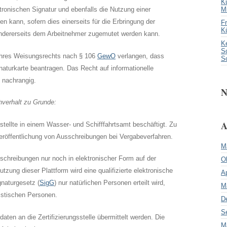
K
ktronischen Signatur und ebenfalls die Nutzung einer
M
en kann, sofern dies einerseits für die Erbringung der
F
K
d andererseits dem Arbeitnehmer zugemutet werden kann.
Ke
Sc
ihres Weisungsrechts nach § 106
GewO
verlangen, dass
S
naturkarte beantragen. Das Recht auf informationelle
 nachrangig.
N
hverhalt zu Grunde:
A
stellte in einem Wasser- und Schifffahrtsamt beschäftigt. Zu
Veröffentlichung von Ausschreibungen bei Vergabeverfahren.
M
sschreibungen nur noch in elektronischer Form auf der
O
zung dieser Plattform wird eine qualifizierte elektronische
Ap
naturgesetz (
SigG
) nur natürlichen Personen erteilt wird,
M
ristischen Personen.
D
S
ten an die Zertifizierungsstelle übermittelt werden. Die
M