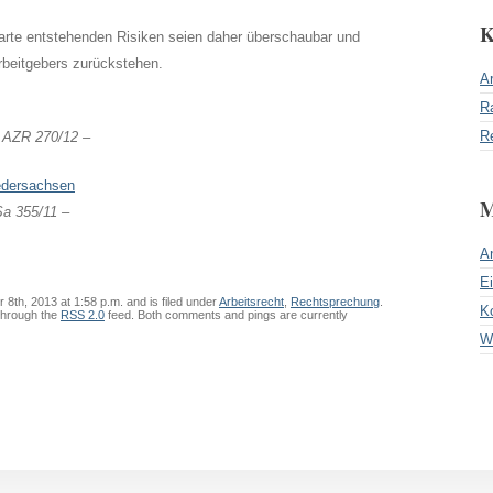
K
karte entstehenden Risiken seien daher überschaubar und
rbeitgebers zurückstehen.
Ar
R
R
0 AZR 270/12 –
edersachsen
M
Sa 355/11 –
A
E
8th, 2013 at 1:58 p.m. and is filed under
Arbeitsrecht
,
Rechtsprechung
.
K
 through the
RSS 2.0
feed. Both comments and pings are currently
W