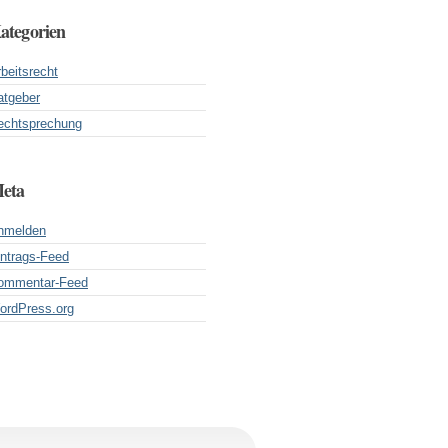
ategorien
beitsrecht
atgeber
echtsprechung
eta
nmelden
intrags-Feed
ommentar-Feed
ordPress.org